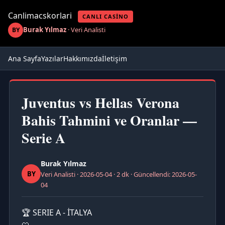
Canlimacskorlari
CANLI CASINO
Burak Yılmaz
· Veri Analisti
BY
Ana Sayfa
Yazılar
Hakkımızda
İletişim
Juventus vs Hellas Verona
Bahis Tahmini ve Oranlar —
Serie A
Burak Yılmaz
BY
Veri Analisti · 2026-05-04 · 2 dk · Güncellendi: 2026-05-
04
🏆 SERIE A - İTALYA