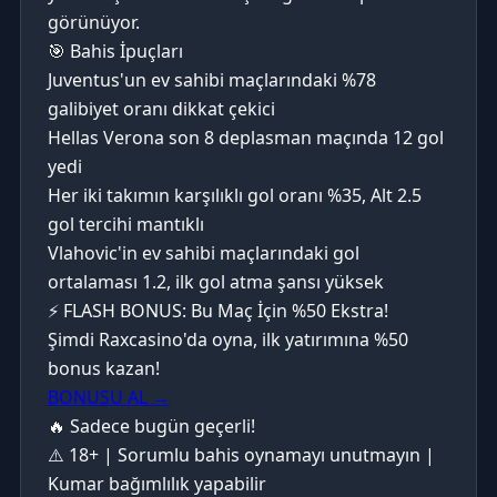
görünüyor.
🎯 Bahis İpuçları
Juventus'un ev sahibi maçlarındaki %78
galibiyet oranı dikkat çekici
Hellas Verona son 8 deplasman maçında 12 gol
yedi
Her iki takımın karşılıklı gol oranı %35, Alt 2.5
gol tercihi mantıklı
Vlahovic'in ev sahibi maçlarındaki gol
ortalaması 1.2, ilk gol atma şansı yüksek
⚡ FLASH BONUS: Bu Maç İçin %50 Ekstra!
Şimdi Raxcasino'da oyna, ilk yatırımına %50
bonus kazan!
BONUSU AL →
🔥 Sadece bugün geçerli!
⚠️ 18+ | Sorumlu bahis oynamayı unutmayın |
Kumar bağımlılık yapabilir