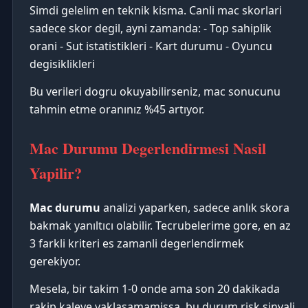
Simdi gelelim en teknik kisma. Canli mac skorlari
sadece skor degil, ayni zamanda: - Top sahiplik
orani - Sut istatistikleri - Kart durumu - Oyuncu
degisiklikleri
Bu verileri dogru okuyabilirseniz, mac sonucunu
tahmin etme oranınız %45 artıyor.
Mac Durumu Degerlendirmesi Nasil
Yapilir?
Mac durumu
analizi yaparken, sadece anlık skora
bakmak yanıltıcı olabilir. Tecrubelerime gore, en az
3 farkli kriteri es zamanli degerlendirmek
gerekiyor.
Mesela, bir takim 1-0 onde ama son 20 dakikada
rakip kaleye yaklasamamissa, bu durum risk sinyali