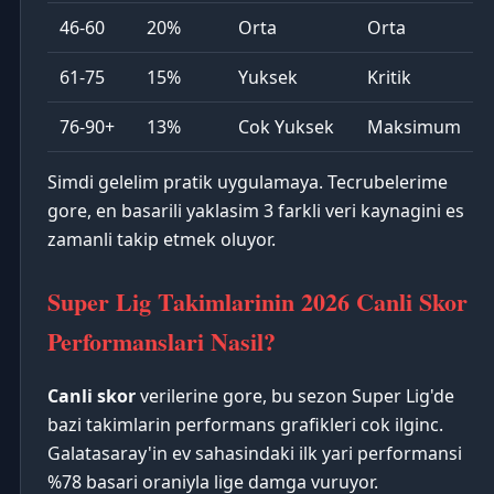
46-60
20%
Orta
Orta
61-75
15%
Yuksek
Kritik
76-90+
13%
Cok Yuksek
Maksimum
Simdi gelelim pratik uygulamaya. Tecrubelerime
gore, en basarili yaklasim 3 farkli veri kaynagini es
zamanli takip etmek oluyor.
Super Lig Takimlarinin 2026 Canli Skor
Performanslari Nasil?
Canli skor
verilerine gore, bu sezon Super Lig'de
bazi takimlarin performans grafikleri cok ilginc.
Galatasaray'in ev sahasindaki ilk yari performansi
%78 basari oraniyla lige damga vuruyor.