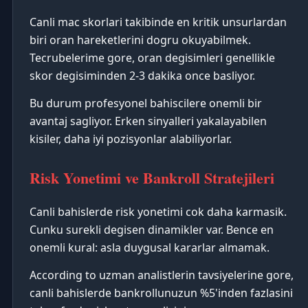
Canli mac skorlari takibinde en kritik unsurlardan
biri oran hareketlerini dogru okuyabilmek.
Tecrubelerime gore, oran degisimleri genellikle
skor degisiminden 2-3 dakika once basliyor.
Bu durum profesyonel bahiscilere onemli bir
avantaj sagliyor. Erken sinyalleri yakalayabilen
kisiler, daha iyi pozisyonlar alabiliyorlar.
Risk Yonetimi ve Bankroll Stratejileri
Canli bahislerde risk yonetimi cok daha karmasik.
Cunku surekli degisen dinamikler var. Bence en
onemli kural: asla duygusal kararlar almamak.
According to uzman analistlerin tavsiyelerine gore,
canli bahislerde bankrollunuzun %5'inden fazlasini