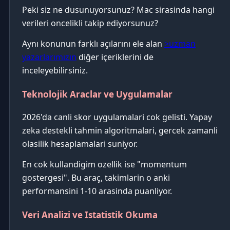
Peki siz ne dusunuyorsunuz? Mac sirasinda hangi
verileri oncelikli takip ediyorsunuz?
Aynı konunun farklı açılarını ele alan
>uzman
yazarlarımızın
diğer içeriklerini de
inceleyebilirsiniz.
Teknolojik Araclar ve Uygulamalar
2026'da canli skor uygulamalari cok gelisti. Yapay
zeka destekli tahmin algoritmalari, gercek zamanli
olasilik hesaplamalari suniyor.
En cok kullandigim ozellik ise "momentum
gostergesi". Bu araç, takimlarin o anki
performansini 1-10 arasinda puanliyor.
Veri Analizi ve Istatistik Okuma