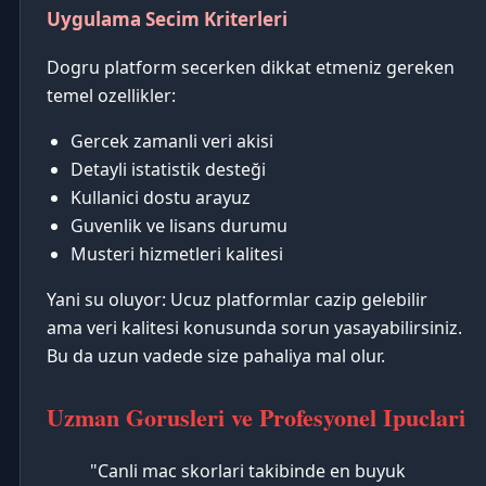
Uygulama Secim Kriterleri
Dogru platform secerken dikkat etmeniz gereken
temel ozellikler:
Gercek zamanli veri akisi
Detayli istatistik desteği
Kullanici dostu arayuz
Guvenlik ve lisans durumu
Musteri hizmetleri kalitesi
Yani su oluyor: Ucuz platformlar cazip gelebilir
ama veri kalitesi konusunda sorun yasayabilirsiniz.
Bu da uzun vadede size pahaliya mal olur.
Uzman Gorusleri ve Profesyonel Ipuclari
"Canli mac skorlari takibinde en buyuk