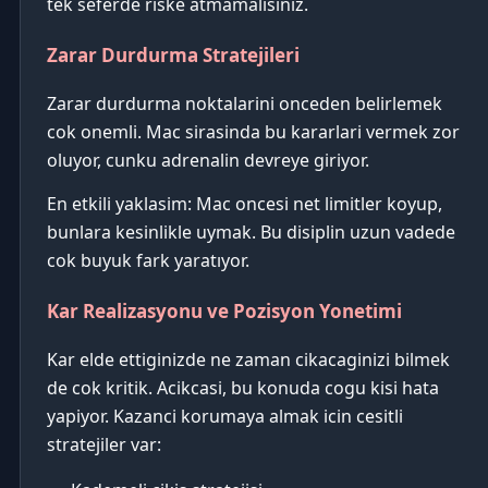
tek seferde riske atmamalisiniz.
Zarar Durdurma Stratejileri
Zarar durdurma noktalarini onceden belirlemek
cok onemli. Mac sirasinda bu kararlari vermek zor
oluyor, cunku adrenalin devreye giriyor.
En etkili yaklasim: Mac oncesi net limitler koyup,
bunlara kesinlikle uymak. Bu disiplin uzun vadede
cok buyuk fark yaratıyor.
Kar Realizasyonu ve Pozisyon Yonetimi
Kar elde ettiginizde ne zaman cikacaginizi bilmek
de cok kritik. Acikcasi, bu konuda cogu kisi hata
yapiyor. Kazanci korumaya almak icin cesitli
stratejiler var: