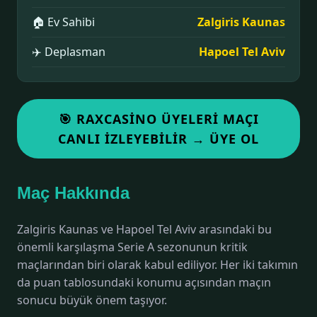
🏠 Ev Sahibi
Zalgiris Kaunas
✈️ Deplasman
Hapoel Tel Aviv
🎯 RAXCASINO ÜYELERI MAÇI
CANLI İZLEYEBILIR → ÜYE OL
Maç Hakkında
Zalgiris Kaunas ve Hapoel Tel Aviv arasındaki bu
önemli karşılaşma Serie A sezonunun kritik
maçlarından biri olarak kabul ediliyor. Her iki takımın
da puan tablosundaki konumu açısından maçın
sonucu büyük önem taşıyor.