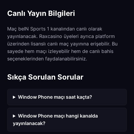
Canlı Yayın Bilgileri
Maç beIN Sports 1 kanalından canlı olarak
yayınlanacak. Raxcasino üyeleri ayrıca platform
üzerinden lisanslı canlı maç yayınına erişebilir. Bu
sayede hem maçı izleyebilir hem de canlı bahis
seçeneklerinden faydalanabilirsiniz.
Sıkça Sorulan Sorular
Window Phone maçı saat kaçta?
Window Phone maçı hangi kanalda
yayınlanacak?