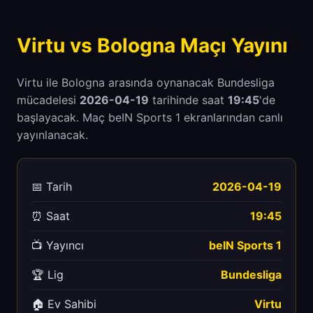
Virtu vs Bologna Maçı Yayını
Virtu ile Bologna arasında oynanacak Bundesliga
mücadelesi
2026-04-19
tarihinde saat
19:45
'de
başlayacak. Maç beIN Sports 1 ekranlarından canlı
yayınlanacak.
📅 Tarih
2026-04-19
⏰ Saat
19:45
📺 Yayıncı
beIN Sports 1
🏆 Lig
Bundesliga
🏠 Ev Sahibi
Virtu