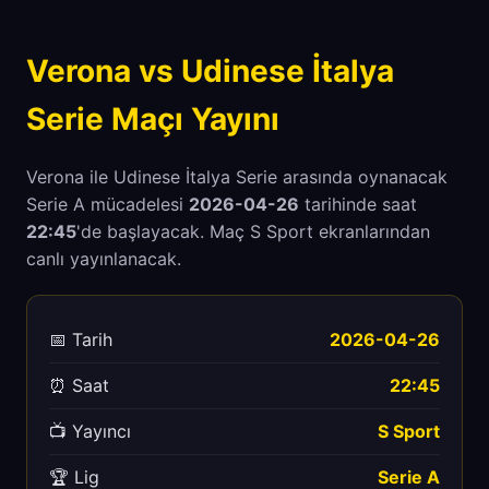
Verona vs Udinese İtalya
Serie Maçı Yayını
Verona ile Udinese İtalya Serie arasında oynanacak
Serie A mücadelesi
2026-04-26
tarihinde saat
22:45
'de başlayacak. Maç S Sport ekranlarından
canlı yayınlanacak.
📅 Tarih
2026-04-26
⏰ Saat
22:45
📺 Yayıncı
S Sport
🏆 Lig
Serie A