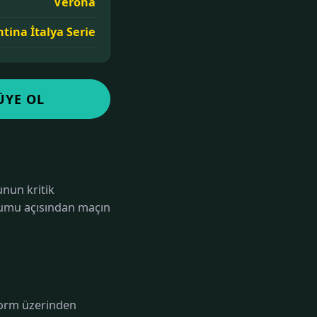
Verona
ntina İtalya Serie
ÜYE OL
unun kritik
onumu açısından maçın
tform üzerinden