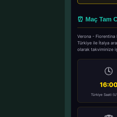
⏰ Maç Tam Ol
Verona - Fiorentina 
Türkiye ile İtalya a
olarak takviminize i
🕓
16:0
Türkiye Saati (