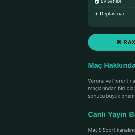
🏠 Ev Sahibi
✈️ Deplasman
🎯 RA
Maç Hakkınd
Verona ve Fiorentina
maçlarından biri ola
sonucu büyük önem t
Canlı Yayın Bi
Maç S Sport kanalınd