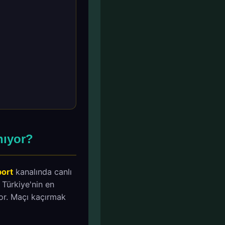
nıyor?
port
kanalında canlı
 Türkiye'nin en
or. Maçı kaçırmak