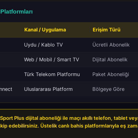
 Platformları
Kanal / Uygulama
Erişim Türü
Uydu / Kablo TV
Ücretli Abonelik
Web / Mobil / Smart TV
Dijital Abonelik
Türk Telekom Platformu
Paket Aboneliği
nnect
Uluslararası Platform
Bölgeye Göre
port Plus dijital aboneliği ile maçı akıllı telefon, tablet ve
kip edebilirsiniz. Üstelik canlı bahis platformlarıyla eş zam