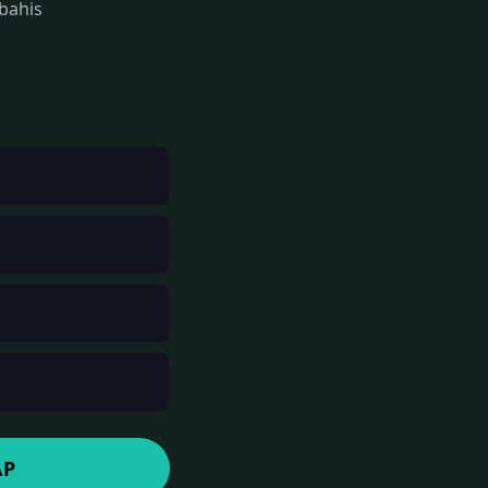
 bahis
AP