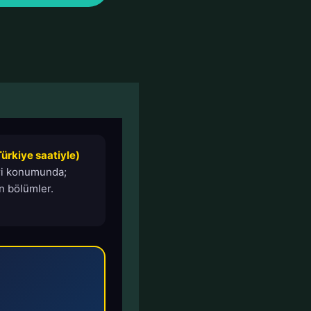
Türkiye saatiyle)
ori konumunda;
on bölümler.