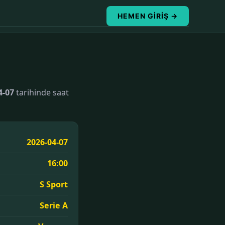
HEMEN GIRIŞ →
4-07
tarihinde saat
2026-04-07
16:00
S Sport
Serie A