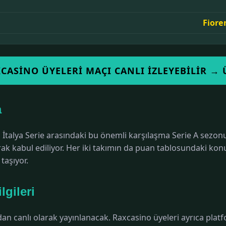
Fiore
XCASINO ÜYELERI MAÇI CANLI İZLEYEBILIR → 
a
 İtalya Serie arasındaki bu önemli karşılaşma Serie A sezon
rak kabul ediliyor. Her iki takımın da puan tablosundaki k
aşıyor.
lgileri
an canlı olarak yayınlanacak. Raxcasino üyeleri ayrıca pla