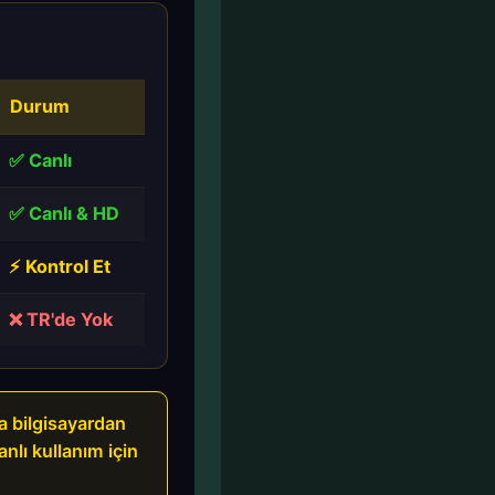
Durum
✅ Canlı
✅ Canlı & HD
⚡ Kontrol Et
❌ TR'de Yok
ya bilgisayardan
anlı kullanım için