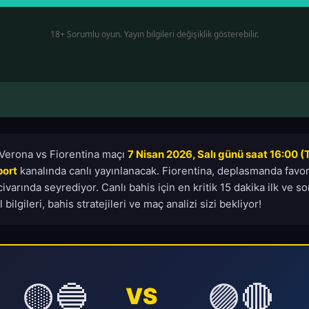
18+ Sorumlu oyun. Yayın bilgileri değişiklik gösterebilir.
Verona vs Fiorentina maçı
7 Nisan 2026, Salı günü saat 16:00 (
port
kanalında canlı yayınlanacak. Fiorentina, deplasmanda fav
ivarında seyrediyor. Canlı bahis için en kritik 15 dakika ilk ve s
bilgileri, bahis stratejileri ve maç analizi sizi bekliyor!
🟡🔵
🟣🔴
VS