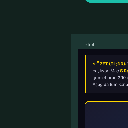
```html
⚡ ÖZET (TL;DR):
başlıyor. Maç
S S
güncel oran 2.10 c
Aşağıda tüm kanal 