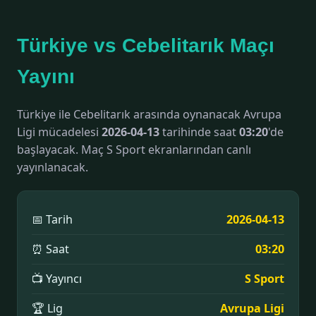
Türkiye vs Cebelitarık Maçı
Yayını
Türkiye ile Cebelitarık arasında oynanacak Avrupa
Ligi mücadelesi
2026-04-13
tarihinde saat
03:20
'de
başlayacak. Maç S Sport ekranlarından canlı
yayınlanacak.
📅 Tarih
2026-04-13
⏰ Saat
03:20
📺 Yayıncı
S Sport
🏆 Lig
Avrupa Ligi