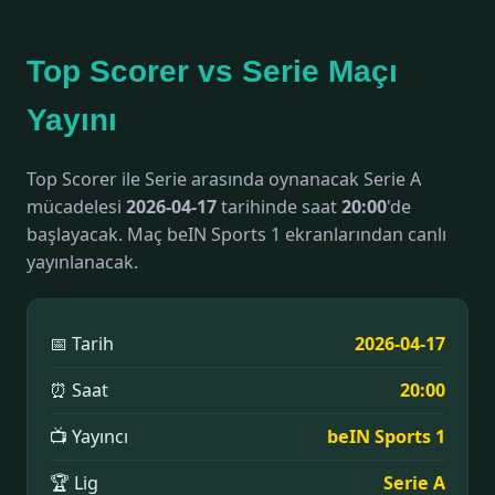
Top Scorer vs Serie Maçı
Yayını
Top Scorer ile Serie arasında oynanacak Serie A
mücadelesi
2026-04-17
tarihinde saat
20:00
'de
başlayacak. Maç beIN Sports 1 ekranlarından canlı
yayınlanacak.
📅 Tarih
2026-04-17
⏰ Saat
20:00
📺 Yayıncı
beIN Sports 1
🏆 Lig
Serie A