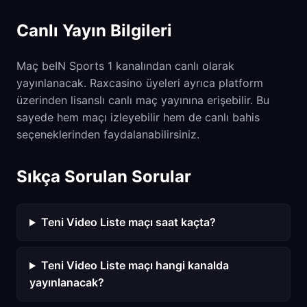
Canlı Yayın Bilgileri
Maç beIN Sports 1 kanalından canlı olarak
yayınlanacak. Raxcasino üyeleri ayrıca platform
üzerinden lisanslı canlı maç yayınına erişebilir. Bu
sayede hem maçı izleyebilir hem de canlı bahis
seçeneklerinden faydalanabilirsiniz.
Sıkça Sorulan Sorular
Teni Video Liste maçı saat kaçta?
Teni Video Liste maçı hangi kanalda
yayınlanacak?