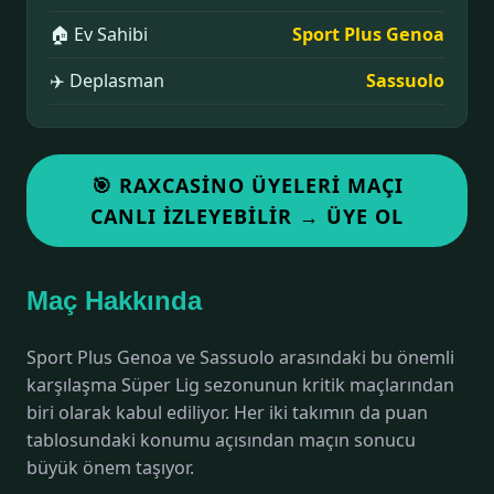
🏠 Ev Sahibi
Sport Plus Genoa
✈️ Deplasman
Sassuolo
🎯 RAXCASINO ÜYELERI MAÇI
CANLI İZLEYEBILIR → ÜYE OL
Maç Hakkında
Sport Plus Genoa ve Sassuolo arasındaki bu önemli
karşılaşma Süper Lig sezonunun kritik maçlarından
biri olarak kabul ediliyor. Her iki takımın da puan
tablosundaki konumu açısından maçın sonucu
büyük önem taşıyor.