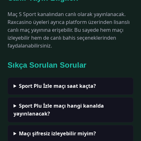
Maç S Sport kanalından canlı olarak yayınlanacak.
Raxcasino üyeleri ayrıca platform üzerinden lisanslı
canlı maç yayınına erişebilir. Bu sayede hem maçı
izleyebilir hem de canlı bahis seçeneklerinden
faydalanabilirsiniz.
Sıkça Sorulan Sorular
Sport Plu İzle maçı saat kaçta?
Sport Plu İzle maçı hangi kanalda
yayınlanacak?
Maçı şifresiz izleyebilir miyim?