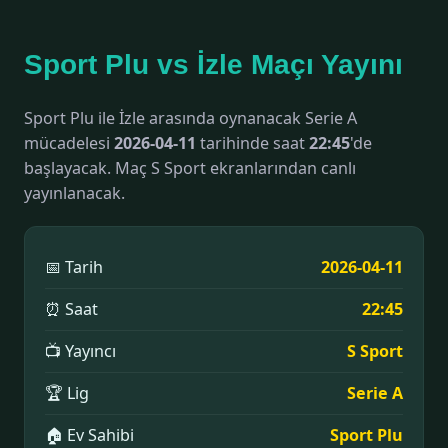
Sport Plu vs İzle Maçı Yayını
Sport Plu ile İzle arasında oynanacak Serie A
mücadelesi
2026-04-11
tarihinde saat
22:45
'de
başlayacak. Maç S Sport ekranlarından canlı
yayınlanacak.
📅 Tarih
2026-04-11
⏰ Saat
22:45
📺 Yayıncı
S Sport
🏆 Lig
Serie A
🏠 Ev Sahibi
Sport Plu