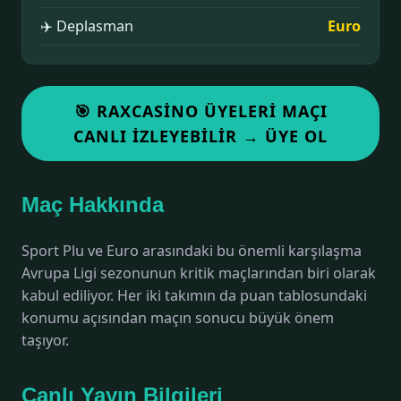
✈️ Deplasman
Euro
🎯 RAXCASINO ÜYELERI MAÇI
CANLI İZLEYEBILIR → ÜYE OL
Maç Hakkında
Sport Plu ve Euro arasındaki bu önemli karşılaşma
Avrupa Ligi sezonunun kritik maçlarından biri olarak
kabul ediliyor. Her iki takımın da puan tablosundaki
konumu açısından maçın sonucu büyük önem
taşıyor.
Canlı Yayın Bilgileri