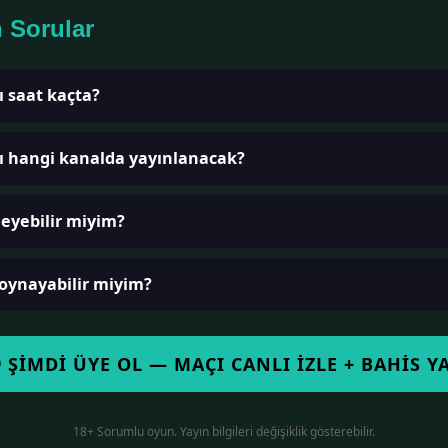
 Sorular
 saat kaçta?
ı hangi kanalda yayınlanacak?
zleyebilir miyim?
 oynayabilir miyim?
 ŞIMDI ÜYE OL — MAÇI CANLI İZLE + BAHIS Y
18+ Sorumlu oyun. Yayın bilgileri değişiklik gösterebilir.