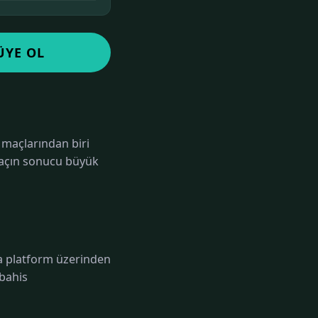
ÜYE OL
 maçlarından biri
maçın sonucu büyük
ca platform üzerinden
 bahis