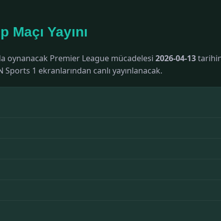
p Maçı Yayını
nda oynanacak Premier League mücadelesi
2026-04-13
tarihi
 Sports 1 ekranlarından canlı yayınlanacak.