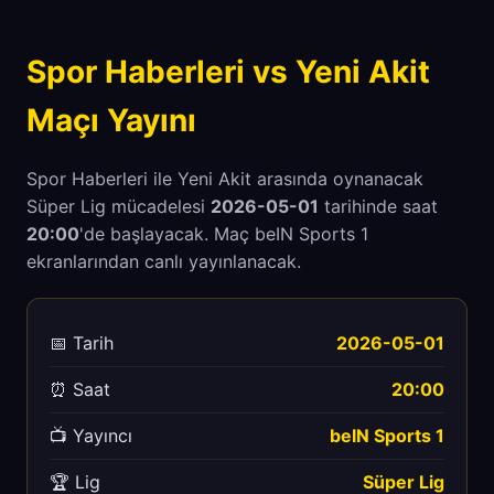
Spor Haberleri vs Yeni Akit
Maçı Yayını
Spor Haberleri ile Yeni Akit arasında oynanacak
Süper Lig mücadelesi
2026-05-01
tarihinde saat
20:00
'de başlayacak. Maç beIN Sports 1
ekranlarından canlı yayınlanacak.
📅 Tarih
2026-05-01
⏰ Saat
20:00
📺 Yayıncı
beIN Sports 1
🏆 Lig
Süper Lig