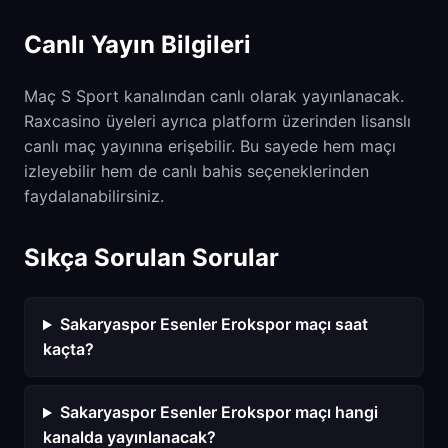
Canlı Yayın Bilgileri
Maç S Sport kanalından canlı olarak yayınlanacak.
Raxcasino üyeleri ayrıca platform üzerinden lisanslı
canlı maç yayınına erişebilir. Bu sayede hem maçı
izleyebilir hem de canlı bahis seçeneklerinden
faydalanabilirsiniz.
Sıkça Sorulan Sorular
Sakaryaspor Esenler Erokspor maçı saat
kaçta?
Sakaryaspor Esenler Erokspor maçı hangi
kanalda yayınlanacak?