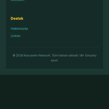
Destek
Hakkımızda
Linkler
© 2026 Raxcasino Network. Tüm hakları saklıdır. 18+ Sorumlu
oyun.