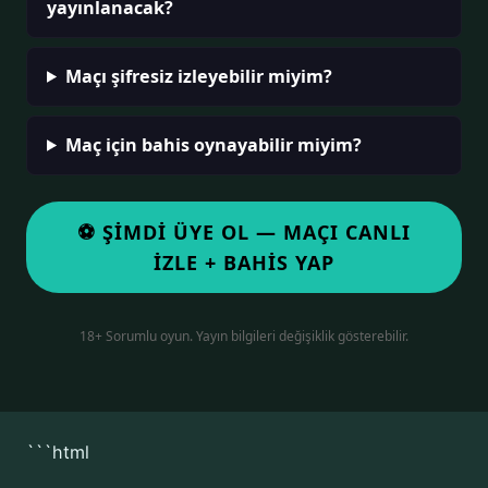
yayınlanacak?
Maçı şifresiz izleyebilir miyim?
Maç için bahis oynayabilir miyim?
⚽ ŞIMDI ÜYE OL — MAÇI CANLI
İZLE + BAHIS YAP
18+ Sorumlu oyun. Yayın bilgileri değişiklik gösterebilir.
```html