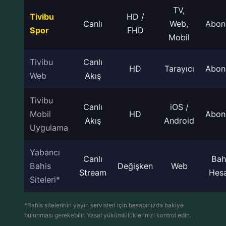
TV,
Tivibu
HD /
Canlı
Web,
Abon
Spor
FHD
Mobil
Tivibu
Canlı
HD
Tarayıcı
Abon
Web
Akış
Tivibu
Canlı
iOS /
Mobil
HD
Abon
Akış
Android
Uygulama
Yabancı
Canlı
Bah
Bahis
Değişken
Web
Stream
Hes
Siteleri*
*Bahis sitelerinin yayın servisleri için hesabınızda bakiye
bulunması gerekebilir. Yasal yükümlülüklerinizi kontrol edin.