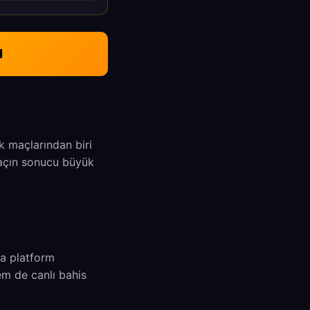
l
k maçlarından biri
maçın sonucu büyük
ca platform
em de canlı bahis