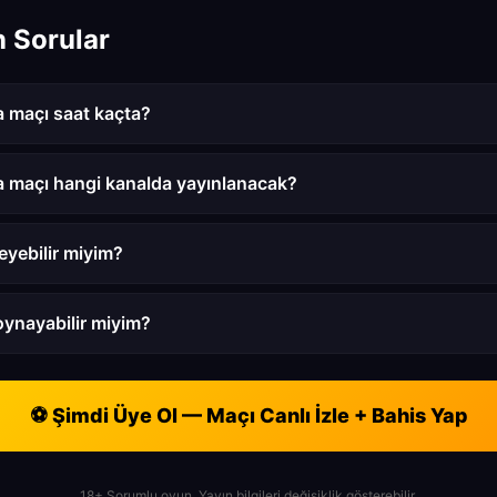
n Sorular
a maçı saat kaçta?
a maçı hangi kanalda yayınlanacak?
leyebilir miyim?
oynayabilir miyim?
⚽ Şimdi Üye Ol — Maçı Canlı İzle + Bahis Yap
18+ Sorumlu oyun. Yayın bilgileri değişiklik gösterebilir.