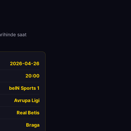
rihinde saat
2026-04-26
20:00
beIN Sports 1
Avrupa Ligi
Real Betis
Braga