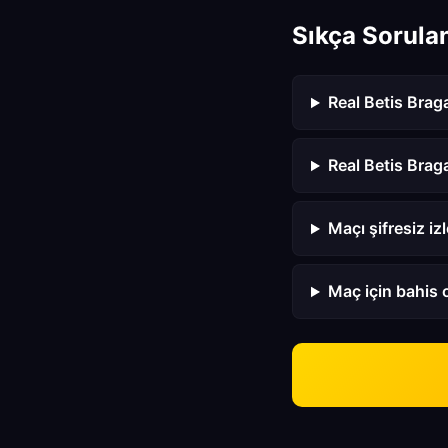
Sıkça Sorula
Real Betis Brag
Real Betis Brag
Maçı şifresiz iz
Maç için bahis 