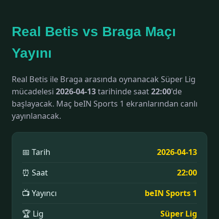
Real Betis vs Braga Maçı
Yayını
Real Betis ile Braga arasında oynanacak Süper Lig
mücadelesi
2026-04-13
tarihinde saat
22:00
'de
başlayacak. Maç beIN Sports 1 ekranlarından canlı
yayınlanacak.
📅 Tarih
2026-04-13
⏰ Saat
22:00
📺 Yayıncı
beIN Sports 1
🏆 Lig
Süper Lig