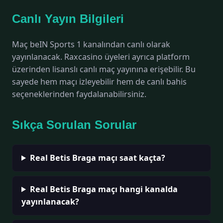
Canlı Yayın Bilgileri
Maç beIN Sports 1 kanalından canlı olarak
yayınlanacak. Raxcasino üyeleri ayrıca platform
üzerinden lisanslı canlı maç yayınına erişebilir. Bu
sayede hem maçı izleyebilir hem de canlı bahis
seçeneklerinden faydalanabilirsiniz.
Sıkça Sorulan Sorular
Real Betis Braga maçı saat kaçta?
Real Betis Braga maçı hangi kanalda
yayınlanacak?