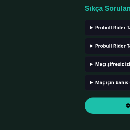
Sıkça Sorulan
Probull Rider 
Probull Rider 
Maçı şifresiz i
Maç için bahis
⚽