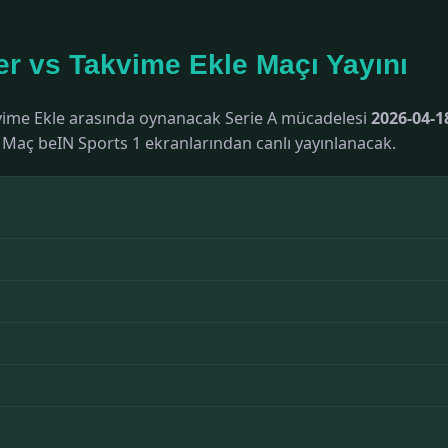
er vs Takvime Ekle Maçı Yayını
kvime Ekle arasında oynanacak Serie A mücadelesi
2026-04-1
 Maç beIN Sports 1 ekranlarından canlı yayınlanacak.