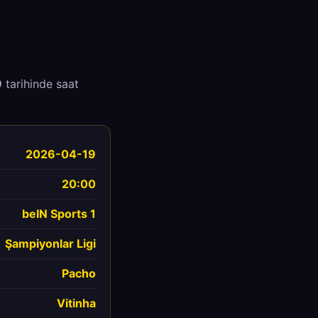
9
tarihinde saat
2026-04-19
20:00
beIN Sports 1
Şampiyonlar Ligi
Pacho
Vitinha