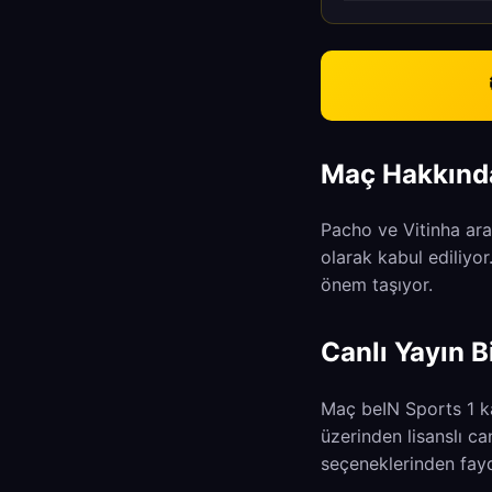
Maç Hakkınd
Pacho ve Vitinha ara
olarak kabul ediliyo
önem taşıyor.
Canlı Yayın Bi
Maç beIN Sports 1 ka
üzerinden lisanslı ca
seçeneklerinden fayda