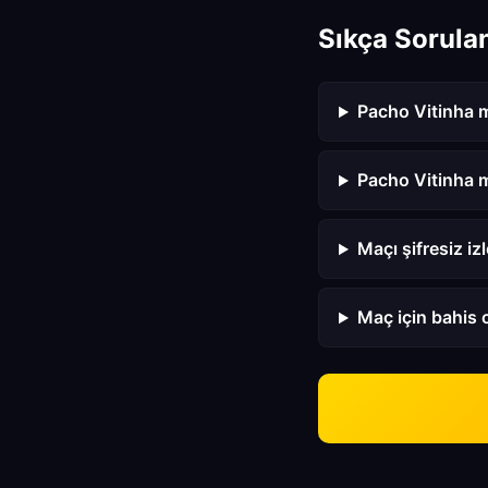
Sıkça Sorula
Pacho Vitinha m
Pacho Vitinha 
Maçı şifresiz iz
Maç için bahis 