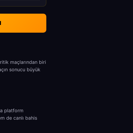
l
itik maçlarından biri
maçın sonucu büyük
ca platform
em de canlı bahis