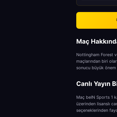
Maç Hakkınd
Nottingham Forest ve
maçlarından biri ola
sonucu büyük önem t
Canlı Yayın Bi
Maç beIN Sports 1 ka
üzerinden lisanslı ca
seçeneklerinden fayda