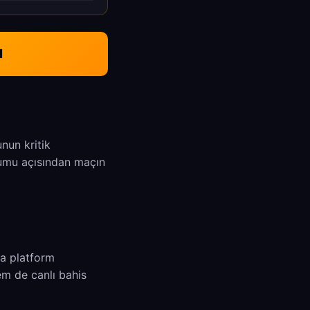
l
nun kritik
numu açısından maçın
ca platform
em de canlı bahis