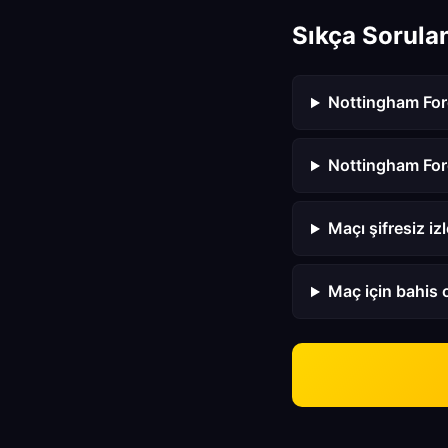
Sıkça Sorula
Nottingham For
Nottingham For
Maçı şifresiz iz
Maç için bahis 