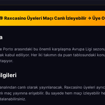
🎯 Raxcasino Üyeleri Maçı Canlı İzleyebilir → Üye O
a
 Porto arasındaki bu önemli karşılaşma Avrupa Ligi sezonu
rak kabul ediliyor. Her iki takımın da puan tablosundaki ko
aşıyor.
lgileri
nalından canlı olarak yayınlanacak. Raxcasino üyeleri ayrı
nlı maç yayınına erişebilir. Bu sayede hem maçı izleyebilir h
lanabilirsiniz.