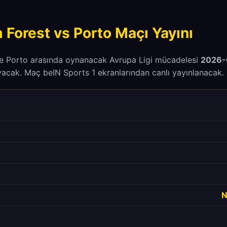
Forest vs Porto Maçı Yayını
le Porto arasında oynanacak Avrupa Ligi mücadelesi
2026-
yacak. Maç beIN Sports 1 ekranlarından canlı yayınlanacak.
N