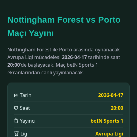
Nottingham Forest vs Porto
Maçı Yayını
Nottingham Forest ile Porto arasında oynanacak
Avrupa Ligi mücadelesi
2026-04-17
tarihinde saat
20:00
'de başlayacak. Maç beIN Sports 1
ekranlarından canlı yayınlanacak.
📅 Tarih
2026-04-17
⏰ Saat
20:00
📺 Yayıncı
beIN Sports 1
🏆 Lig
Avrupa Ligi