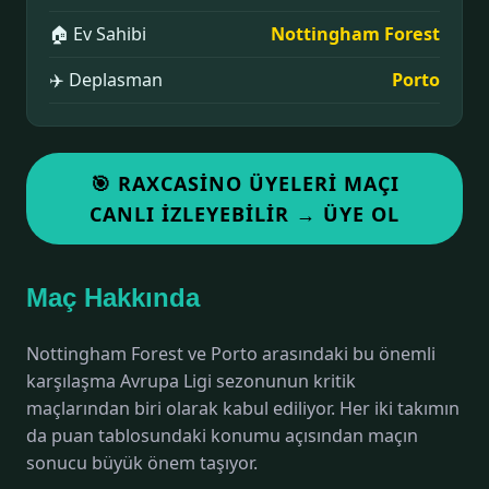
🏠 Ev Sahibi
Nottingham Forest
✈️ Deplasman
Porto
🎯 RAXCASINO ÜYELERI MAÇI
CANLI İZLEYEBILIR → ÜYE OL
Maç Hakkında
Nottingham Forest ve Porto arasındaki bu önemli
karşılaşma Avrupa Ligi sezonunun kritik
maçlarından biri olarak kabul ediliyor. Her iki takımın
da puan tablosundaki konumu açısından maçın
sonucu büyük önem taşıyor.