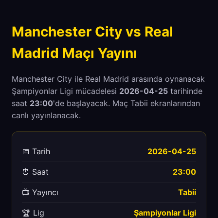
Manchester City vs Real
Madrid Maçı Yayını
Manchester City ile Real Madrid arasında oynanacak
Şampiyonlar Ligi mücadelesi
2026-04-25
tarihinde
saat
23:00
'de başlayacak. Maç Tabii ekranlarından
canlı yayınlanacak.
📅 Tarih
2026-04-25
⏰ Saat
23:00
📺 Yayıncı
Tabii
🏆 Lig
Şampiyonlar Ligi