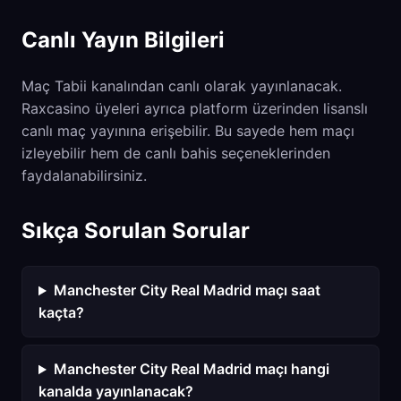
Canlı Yayın Bilgileri
Maç Tabii kanalından canlı olarak yayınlanacak.
Raxcasino üyeleri ayrıca platform üzerinden lisanslı
canlı maç yayınına erişebilir. Bu sayede hem maçı
izleyebilir hem de canlı bahis seçeneklerinden
faydalanabilirsiniz.
Sıkça Sorulan Sorular
Manchester City Real Madrid maçı saat
kaçta?
Manchester City Real Madrid maçı hangi
kanalda yayınlanacak?