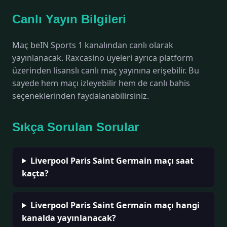
Canlı Yayın Bilgileri
Maç beIN Sports 1 kanalından canlı olarak
yayınlanacak. Raxcasino üyeleri ayrıca platform
üzerinden lisanslı canlı maç yayınına erişebilir. Bu
sayede hem maçı izleyebilir hem de canlı bahis
seçeneklerinden faydalanabilirsiniz.
Sıkça Sorulan Sorular
Liverpool Paris Saint Germain maçı saat
kaçta?
Liverpool Paris Saint Germain maçı hangi
kanalda yayınlanacak?