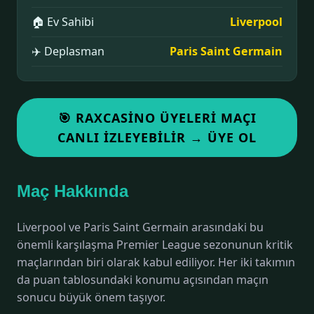
🏠 Ev Sahibi
Liverpool
✈️ Deplasman
Paris Saint Germain
🎯 RAXCASINO ÜYELERI MAÇI
CANLI İZLEYEBILIR → ÜYE OL
Maç Hakkında
Liverpool ve Paris Saint Germain arasındaki bu
önemli karşılaşma Premier League sezonunun kritik
maçlarından biri olarak kabul ediliyor. Her iki takımın
da puan tablosundaki konumu açısından maçın
sonucu büyük önem taşıyor.