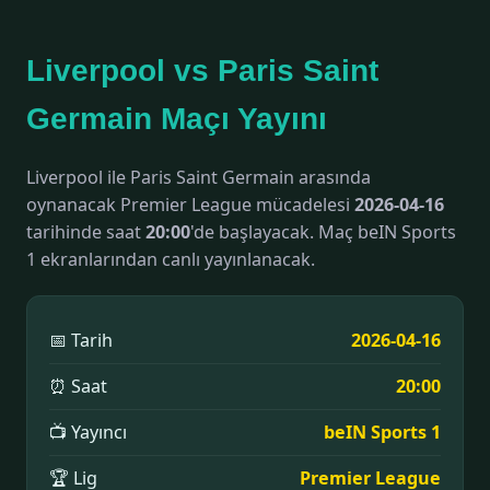
Liverpool vs Paris Saint
Germain Maçı Yayını
Liverpool ile Paris Saint Germain arasında
oynanacak Premier League mücadelesi
2026-04-16
tarihinde saat
20:00
'de başlayacak. Maç beIN Sports
1 ekranlarından canlı yayınlanacak.
📅 Tarih
2026-04-16
⏰ Saat
20:00
📺 Yayıncı
beIN Sports 1
🏆 Lig
Premier League