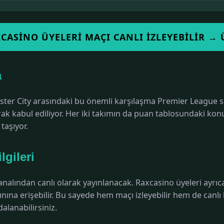
XCASINO ÜYELERI MAÇI CANLI İZLEYEBILIR → 
a
ster City arasındaki bu önemli karşılaşma Premier League 
rak kabul ediliyor. Her iki takımın da puan tablosundaki k
aşıyor.
lgileri
nalından canlı olarak yayınlanacak. Raxcasino üyeleri ayrı
yınına erişebilir. Bu sayede hem maçı izleyebilir hem de canlı
alanabilirsiniz.