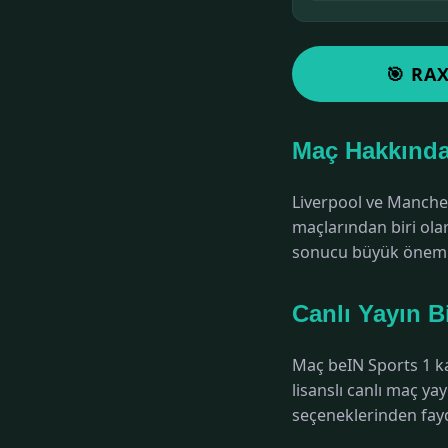
🎯 RA
Maç Hakkınd
Liverpool ve Manche
maçlarından biri ola
sonucu büyük önem t
Canlı Yayın Bi
Maç beIN Sports 1 ka
lisanslı canlı maç ya
seçeneklerinden fayd