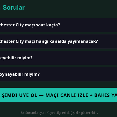
 Sorular
hester City maçı saat kaçta?
hester City maçı hangi kanalda yayınlanacak?
zleyebilir miyim?
 oynayabilir miyim?
 ŞIMDI ÜYE OL — MAÇI CANLI İZLE + BAHIS Y
18+ Sorumlu oyun. Yayın bilgileri değişiklik gösterebilir.