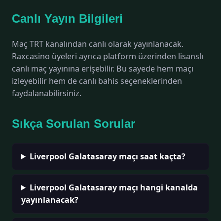
Canlı Yayın Bilgileri
Maç TRT kanalından canlı olarak yayınlanacak.
Raxcasino üyeleri ayrıca platform üzerinden lisanslı
canlı maç yayınına erişebilir. Bu sayede hem maçı
izleyebilir hem de canlı bahis seçeneklerinden
faydalanabilirsiniz.
Sıkça Sorulan Sorular
Liverpool Galatasaray maçı saat kaçta?
Liverpool Galatasaray maçı hangi kanalda
yayınlanacak?