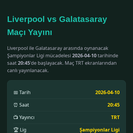
Liverpool vs Galatasaray
Maçı Yayını
Liverpool ile Galatasaray arasında oynanacak
Şampiyonlar Ligi mücadelesi
2026-04-10
tarihinde
saat
20:45
'de başlayacak. Maç TRT ekranlarından
canlı yayınlanacak.
📅 Tarih
2026-04-10
⏰ Saat
20:45
📺 Yayıncı
TRT
🏆 Lig
Şampiyonlar Ligi