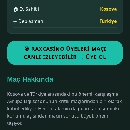
🏠 Ev Sahibi
Kosova
✈️ Deplasman
Türkiye
🎯 RAXCASINO ÜYELERI MAÇI
CANLI İZLEYEBILIR → ÜYE OL
Maç Hakkında
Kosova ve Türkiye arasındaki bu önemli karşılaşma
Avrupa Ligi sezonunun kritik maçlarından biri olarak
kabul ediliyor. Her iki takımın da puan tablosundaki
konumu açısından maçın sonucu büyük önem
taşıyor.