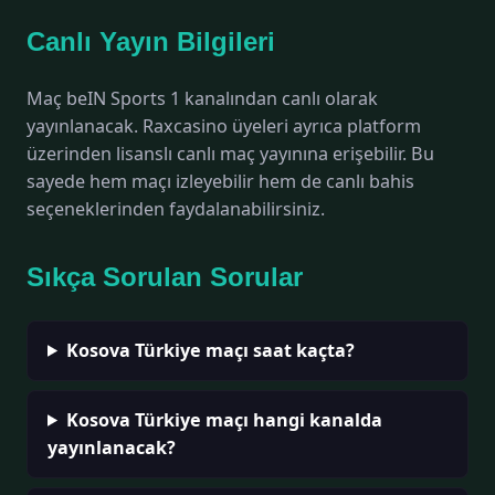
Canlı Yayın Bilgileri
Maç beIN Sports 1 kanalından canlı olarak
yayınlanacak. Raxcasino üyeleri ayrıca platform
üzerinden lisanslı canlı maç yayınına erişebilir. Bu
sayede hem maçı izleyebilir hem de canlı bahis
seçeneklerinden faydalanabilirsiniz.
Sıkça Sorulan Sorular
Kosova Türkiye maçı saat kaçta?
Kosova Türkiye maçı hangi kanalda
yayınlanacak?