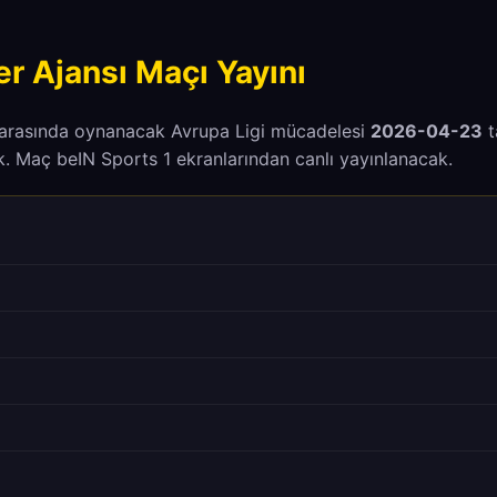
er Ajansı Maçı Yayını
ı arasında oynanacak Avrupa Ligi mücadelesi
2026-04-23
t
. Maç beIN Sports 1 ekranlarından canlı yayınlanacak.