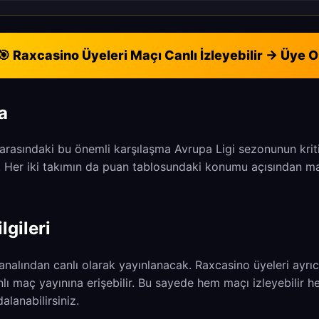
🎯 Raxcasino Üyeleri Maçı Canlı İzleyebilir → Üye O
a
 arasındaki bu önemli karşılaşma Avrupa Ligi sezonunun krit
r. Her iki takımın da puan tablosundaki konumu açısından 
lgileri
nalından canlı olarak yayınlanacak. Raxcasino üyeleri ayrı
nlı maç yayınına erişebilir. Bu sayede hem maçı izleyebilir h
lanabilirsiniz.