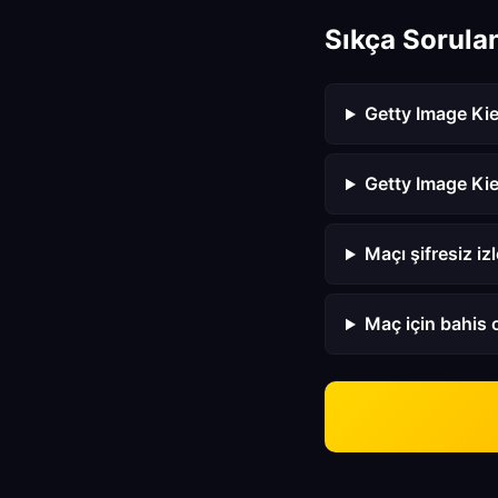
Sıkça Sorula
Getty Image Kie
Getty Image Kie
Maçı şifresiz iz
Maç için bahis 