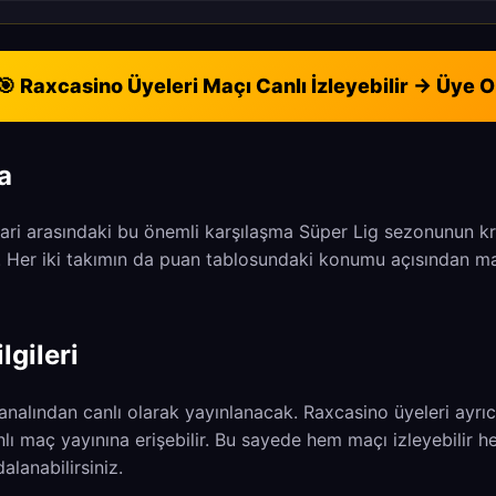
🎯 Raxcasino Üyeleri Maçı Canlı İzleyebilir → Üye O
a
ri arasındaki bu önemli karşılaşma Süper Lig sezonunun kri
r. Her iki takımın da puan tablosundaki konumu açısından 
lgileri
nalından canlı olarak yayınlanacak. Raxcasino üyeleri ayrı
nlı maç yayınına erişebilir. Bu sayede hem maçı izleyebilir h
lanabilirsiniz.