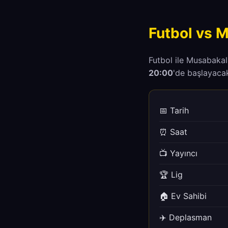
Futbol vs M
Futbol ile Musabaka
20:00
'de başlayacak
📅 Tarih
⏰ Saat
📺 Yayıncı
🏆 Lig
🏠 Ev Sahibi
✈️ Deplasman