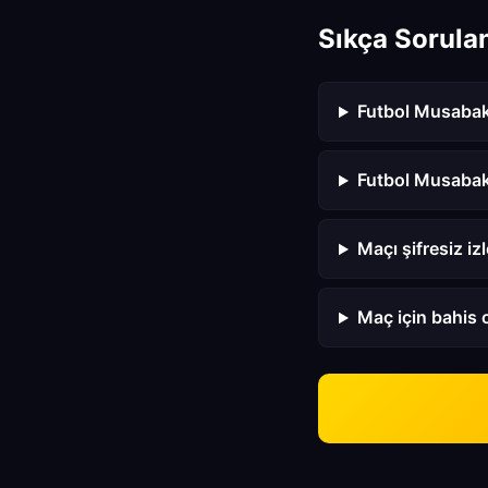
Sıkça Sorula
Futbol Musabaka
Futbol Musabak
Maçı şifresiz iz
Maç için bahis 