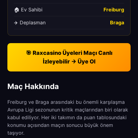
🏠 Ev Sahibi
Freiburg
✈️ Deplasman
Braga
🎯 Raxcasino Üyeleri Maçı Canlı
İzleyebilir → Üye Ol
Maç Hakkında
Freiburg ve Braga arasındaki bu önemli karşılaşma
Avrupa Ligi sezonunun kritik maçlarından biri olarak
kabul ediliyor. Her iki takımın da puan tablosundaki
konumu açısından maçın sonucu büyük önem
taşıyor.