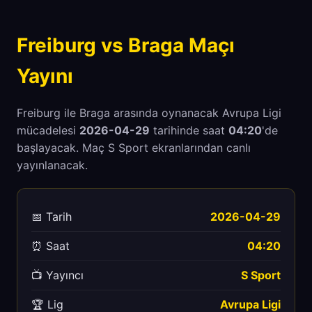
Freiburg vs Braga Maçı
Yayını
Freiburg ile Braga arasında oynanacak Avrupa Ligi
mücadelesi
2026-04-29
tarihinde saat
04:20
'de
başlayacak. Maç S Sport ekranlarından canlı
yayınlanacak.
📅 Tarih
2026-04-29
⏰ Saat
04:20
📺 Yayıncı
S Sport
🏆 Lig
Avrupa Ligi