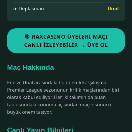
✈️ Deplasman
Ünal
🎯 RAXCASINO ÜYELERI MAÇI
CANLI İZLEYEBILIR → ÜYE OL
Maç Hakkında
Ene ve Ünal arasındaki bu önemli karşılaşma
Premier League sezonunun kritik maçlarından biri
olarak kabul ediliyor. Her iki takımın da puan
tablosundaki konumu açısından maçın sonucu
büyük önem taşıyor.
Canlı Yayın Bilgileri