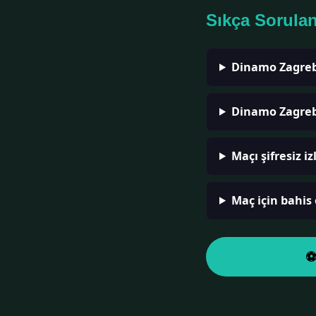
Sıkça Sorulan
Dinamo Zagreb
Dinamo Zagreb
Maçı şifresiz i
Maç için bahis
⚽