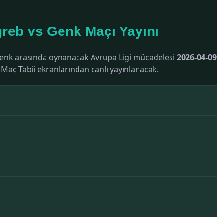
reb vs Genk Maçı Yayını
enk arasında oynanacak Avrupa Ligi mücadelesi
2026-04-09
 Maç Tabii ekranlarından canlı yayınlanacak.