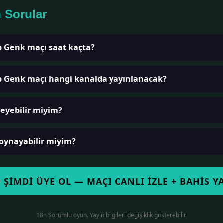
 Sorular
 Genk maçı saat kaçta?
 Genk maçı hangi kanalda yayınlanacak?
zleyebilir miyim?
 oynayabilir miyim?
 ŞIMDI ÜYE OL — MAÇI CANLI İZLE + BAHIS Y
18+ Sorumlu oyun. Yayın bilgileri değişiklik gösterebilir.