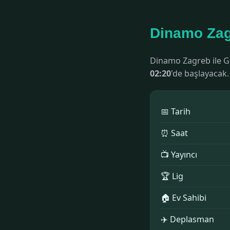
Dinamo Zag
Dinamo Zagreb ile G
02:20
'de başlayacak.
📅 Tarih
⏰ Saat
📺 Yayıncı
🏆 Lig
🏠 Ev Sahibi
✈️ Deplasman