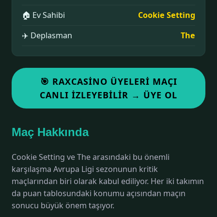
🏠 Ev Sahibi
Cookie Setting
✈️ Deplasman
The
🎯 RAXCASINO ÜYELERI MAÇI
CANLI İZLEYEBILIR → ÜYE OL
Maç Hakkında
Cookie Setting ve The arasındaki bu önemli
karşılaşma Avrupa Ligi sezonunun kritik
maçlarından biri olarak kabul ediliyor. Her iki takımın
da puan tablosundaki konumu açısından maçın
sonucu büyük önem taşıyor.