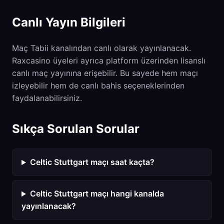
Canlı Yayın Bilgileri
Maç Tabii kanalından canlı olarak yayınlanacak.
Raxcasino üyeleri ayrıca platform üzerinden lisanslı
canlı maç yayınına erişebilir. Bu sayede hem maçı
izleyebilir hem de canlı bahis seçeneklerinden
faydalanabilirsiniz.
Sıkça Sorulan Sorular
Celtic Stuttgart maçı saat kaçta?
Celtic Stuttgart maçı hangi kanalda
yayınlanacak?