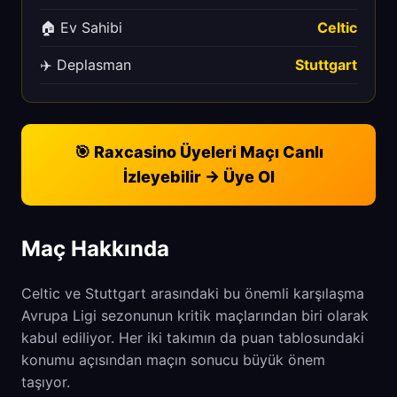
🏠 Ev Sahibi
Celtic
✈️ Deplasman
Stuttgart
🎯 Raxcasino Üyeleri Maçı Canlı
İzleyebilir → Üye Ol
Maç Hakkında
Celtic ve Stuttgart arasındaki bu önemli karşılaşma
Avrupa Ligi sezonunun kritik maçlarından biri olarak
kabul ediliyor. Her iki takımın da puan tablosundaki
konumu açısından maçın sonucu büyük önem
taşıyor.