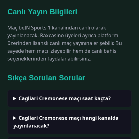
Canlı Yayın Bilgileri
Maç beIN Sports 1 kanalından canlı olarak
yayınlanacak. Raxcasino üyeleri ayrıca platform
üzerinden lisanslı canlı maç yayınına erişebilir. Bu
sayede hem maçı izleyebilir hem de canlı bahis
seçeneklerinden faydalanabilirsiniz.
Sıkça Sorulan Sorular
Cagliari Cremonese maçı saat kaçta?
Cagliari Cremonese maçı hangi kanalda
yayınlanacak?