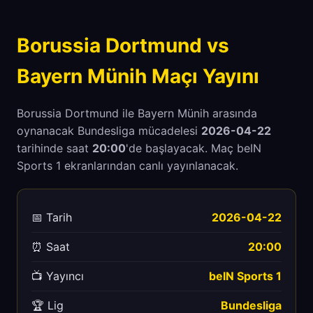
Borussia Dortmund vs
Bayern Münih Maçı Yayını
Borussia Dortmund ile Bayern Münih arasında
oynanacak Bundesliga mücadelesi
2026-04-22
tarihinde saat
20:00
'de başlayacak. Maç beIN
Sports 1 ekranlarından canlı yayınlanacak.
📅 Tarih
2026-04-22
⏰ Saat
20:00
📺 Yayıncı
beIN Sports 1
🏆 Lig
Bundesliga