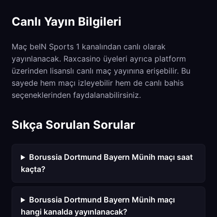
Canlı Yayın Bilgileri
Maç beIN Sports 1 kanalından canlı olarak
yayınlanacak. Raxcasino üyeleri ayrıca platform
üzerinden lisanslı canlı maç yayınına erişebilir. Bu
sayede hem maçı izleyebilir hem de canlı bahis
seçeneklerinden faydalanabilirsiniz.
Sıkça Sorulan Sorular
Borussia Dortmund Bayern Münih maçı saat
kaçta?
Borussia Dortmund Bayern Münih maçı
hangi kanalda yayınlanacak?