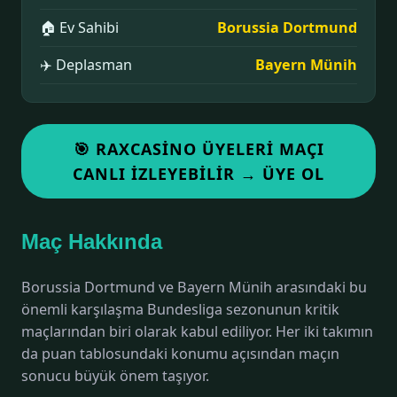
🏠 Ev Sahibi
Borussia Dortmund
✈️ Deplasman
Bayern Münih
🎯 RAXCASINO ÜYELERI MAÇI
CANLI İZLEYEBILIR → ÜYE OL
Maç Hakkında
Borussia Dortmund ve Bayern Münih arasındaki bu
önemli karşılaşma Bundesliga sezonunun kritik
maçlarından biri olarak kabul ediliyor. Her iki takımın
da puan tablosundaki konumu açısından maçın
sonucu büyük önem taşıyor.