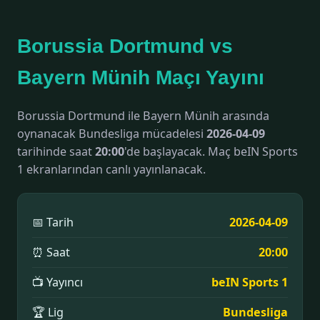
Borussia Dortmund vs
Bayern Münih Maçı Yayını
Borussia Dortmund ile Bayern Münih arasında
oynanacak Bundesliga mücadelesi
2026-04-09
tarihinde saat
20:00
'de başlayacak. Maç beIN Sports
1 ekranlarından canlı yayınlanacak.
📅 Tarih
2026-04-09
⏰ Saat
20:00
📺 Yayıncı
beIN Sports 1
🏆 Lig
Bundesliga