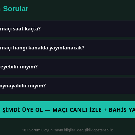
 Sorular
maçı saat kaçta?
 maçı hangi kanalda yayınlanacak?
zleyebilir miyim?
 oynayabilir miyim?
 ŞIMDI ÜYE OL — MAÇI CANLI İZLE + BAHIS Y
18+ Sorumlu oyun. Yayın bilgileri değişiklik gösterebilir.