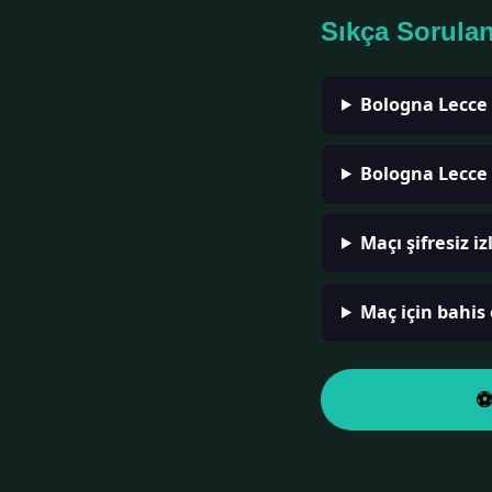
Sıkça Sorulan
Bologna Lecce 
Bologna Lecce
Maçı şifresiz i
Maç için bahis
⚽