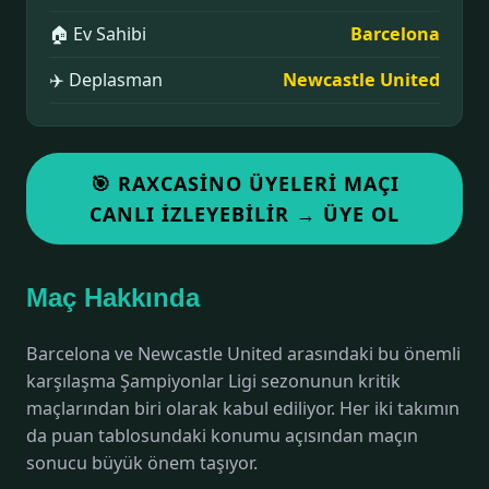
🏠 Ev Sahibi
Barcelona
✈️ Deplasman
Newcastle United
🎯 RAXCASINO ÜYELERI MAÇI
CANLI İZLEYEBILIR → ÜYE OL
Maç Hakkında
Barcelona ve Newcastle United arasındaki bu önemli
karşılaşma Şampiyonlar Ligi sezonunun kritik
maçlarından biri olarak kabul ediliyor. Her iki takımın
da puan tablosundaki konumu açısından maçın
sonucu büyük önem taşıyor.