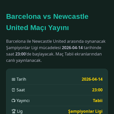
Barcelona vs Newcastle
United Maçı Yayını
Barcelona ile Newcastle United arasında oynanacak
Şampiyonlar Ligi mücadelesi
2026-04-14
tarihinde
saat
23:00
'de başlayacak. Maç Tabii ekranlarından
canlı yayınlanacak.
📅 Tarih
2026-04-14
⏰ Saat
23:00
📺 Yayıncı
Tabii
🏆 Lig
Şampiyonlar Ligi