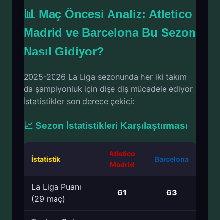
📊 Maç Öncesi Analiz: Atletico
Madrid ve Barcelona Bu Sezon
Nasıl Gidiyor?
2025-2026 La Liga sezonunda her iki takım
da şampiyonluk için dişe diş mücadele ediyor.
İstatistikler son derece çekici:
📈 Sezon İstatistikleri Karşılaştırması
Atletico
İstatistik
Barcelona
Madrid
La Liga Puanı
61
63
(29 maç)