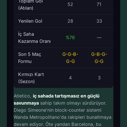
Toplam Gol
52
71
(Atılan)
Yenilen Gol
28
33
İç Saha
%76
—
Kazanma Oranı
Son 5 Maç
G-G-B-
G-B-G-
Formu
G-G
G-G
Kırmızı Kart
4
3
(Sezon)
Atletico,
iç sahada tartışmasız en güçlü
savunmaya
sahip takım olmayı sürdürüyor.
Diego Simeone'nin block-counter sistemi
Wanda Metropolitano'da rakipleri bunaltmaya
devam ediyor. Öte yandan Barcelona, bu