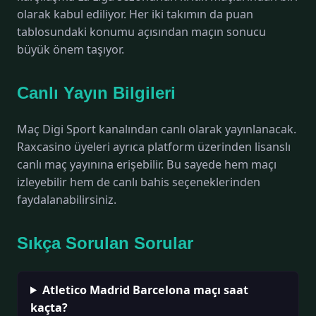
olarak kabul ediliyor. Her iki takımın da puan
tablosundaki konumu açısından maçın sonucu
büyük önem taşıyor.
Canlı Yayın Bilgileri
Maç Digi Sport kanalından canlı olarak yayınlanacak.
Raxcasino üyeleri ayrıca platform üzerinden lisanslı
canlı maç yayınına erişebilir. Bu sayede hem maçı
izleyebilir hem de canlı bahis seçeneklerinden
faydalanabilirsiniz.
Sıkça Sorulan Sorular
Atletico Madrid Barcelona maçı saat
kaçta?