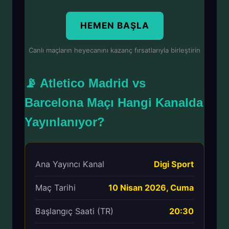
HEMEN BAŞLA
Canlı maçların heyecanını kazanç fırsatlarıyla birleştirin
📡 Atletico Madrid vs
Barcelona Maçı Hangi Kanalda
Yayınlanıyor?
Ana Yayıncı Kanal
Digi Sport
Maç Tarihi
10 Nisan 2026, Cuma
Başlangıç Saati (TR)
20:30