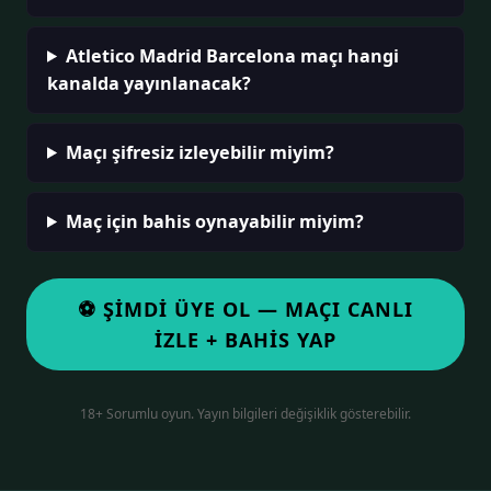
Atletico Madrid Barcelona maçı hangi
kanalda yayınlanacak?
Maçı şifresiz izleyebilir miyim?
Maç için bahis oynayabilir miyim?
⚽ ŞIMDI ÜYE OL — MAÇI CANLI
İZLE + BAHIS YAP
18+ Sorumlu oyun. Yayın bilgileri değişiklik gösterebilir.