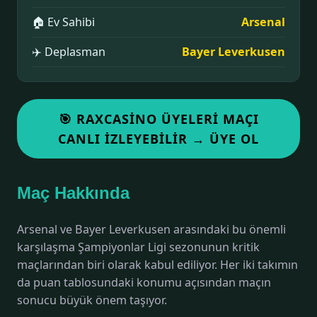
🏠 Ev Sahibi
Arsenal
✈️ Deplasman
Bayer Leverkusen
🎯 RAXCASINO ÜYELERI MAÇI
CANLI İZLEYEBILIR → ÜYE OL
Maç Hakkında
Arsenal ve Bayer Leverkusen arasındaki bu önemli
karşılaşma Şampiyonlar Ligi sezonunun kritik
maçlarından biri olarak kabul ediliyor. Her iki takımın
da puan tablosundaki konumu açısından maçın
sonucu büyük önem taşıyor.