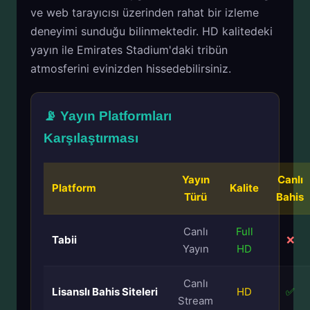
ve web tarayıcısı üzerinden rahat bir izleme
deneyimi sunduğu bilinmektedir. HD kalitedeki
yayın ile Emirates Stadium'daki tribün
atmosferini evinizden hissedebilirsiniz.
📡 Yayın Platformları
Karşılaştırması
Yayın
Canlı
Platform
Kalite
Türü
Bahis
Canlı
Full
Tabii
❌
Yayın
HD
Canlı
Lisanslı Bahis Siteleri
HD
✅
Stream