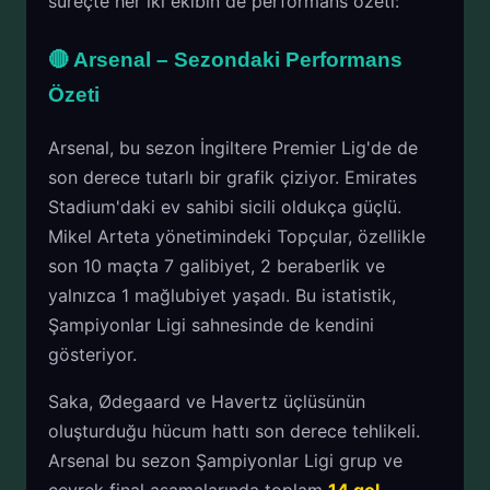
süreçte her iki ekibin de performans özeti:
🔴 Arsenal – Sezondaki Performans
Özeti
Arsenal, bu sezon İngiltere Premier Lig'de de
son derece tutarlı bir grafik çiziyor. Emirates
Stadium'daki ev sahibi sicili oldukça güçlü.
Mikel Arteta yönetimindeki Topçular, özellikle
son 10 maçta 7 galibiyet, 2 beraberlik ve
yalnızca 1 mağlubiyet yaşadı. Bu istatistik,
Şampiyonlar Ligi sahnesinde de kendini
gösteriyor.
Saka, Ødegaard ve Havertz üçlüsünün
oluşturduğu hücum hattı son derece tehlikeli.
Arsenal bu sezon Şampiyonlar Ligi grup ve