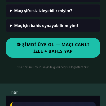
Maçı şifresiz izleyebilir miyim?
Maç için bahis oynayabilir miyim?
⚽ ŞIMDI ÜYE OL — MAÇI CANLI
İZLE + BAHIS YAP
18+ Sorumlu oyun. Yayın bilgileri değişiklik gösterebilir.
```html