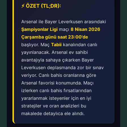
⚡ ÖZET (TL;DR):
Arsenal ile Bayer Leverkusen arasındaki
Şampiyonlar Ligi
maçı
8 Nisan 2026
Çarşamba günü saat 23:00'de
başlıyor. Maç
Tabii
kanalından canlı
yayınlanacak. Arsenal ev sahibi
avantajıyla sahaya çıkarken Bayer
Leverkusen deplasmanda zor bir sınav
veriyor. Canlı bahis oranlarına göre
Arsenal favorisi konumunda. Maçı
izlerken canlı bahis fırsatlarından
yararlanmak isteyenler için en iyi
stratejiler ve oran analizleri bu
makalede detaylıca ele alındı.